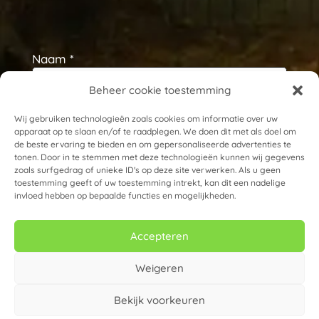
Naam *
Beheer cookie toestemming
E-mailadres *
Wij gebruiken technologieën zoals cookies om informatie over uw
apparaat op te slaan en/of te raadplegen. We doen dit met als doel om
de beste ervaring te bieden en om gepersonaliseerde advertenties te
tonen. Door in te stemmen met deze technologieën kunnen wij gegevens
zoals surfgedrag of unieke ID's op deze site verwerken. Als u geen
toestemming geeft of uw toestemming intrekt, kan dit een nadelige
invloed hebben op bepaalde functies en mogelijkheden.
Accepteren
Weigeren
Bekijk voorkeuren