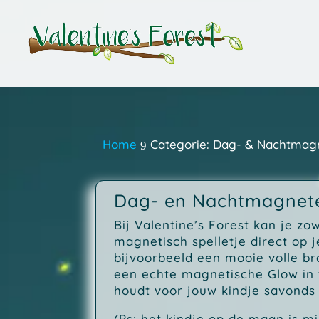
Home
Categorie: Dag- & Nachtmag
9
Dag- en Nachtmagnet
Bij Valentine’s Forest kan je z
magnetisch spelletje direct op 
bijvoorbeeld een mooie volle b
een echte magnetische Glow in 
houdt voor jouw kindje savonds 
(Ps: het kindje op de maan is mi