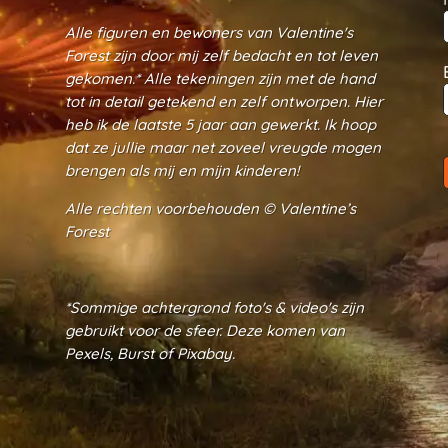
Alle figuren en bewoners van Valentine's
Forest zijn door mij zelf bedacht en tot leven
gekomen.* Alle tekeningen zijn met de hand
tot in detail getekend en zelf ontworpen. Hier
heb ik de laatste 5 jaar aan gewerkt. Ik hoop
dat ze jullie maar net zoveel vreugde mogen
brengen als mij en mijn kinderen!
Alle rechten voorbehouden ©
Valentine’s
Forest
*Sommige achtergrond foto's & video's zijn
gebruikt voor de sfeer. Deze komen van
Pexels, Burst of Pixabay.