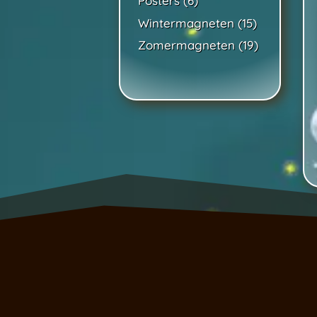
Posters
6
producten
15
Wintermagneten
15
producten
19
Zomermagneten
19
producten