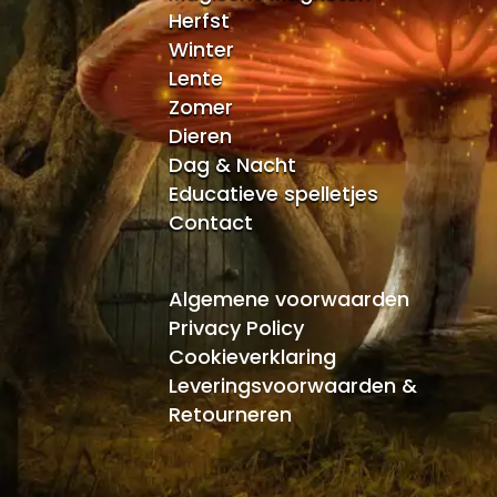
Herfst
Winter
Lente
Zomer
Dieren
Dag & Nacht
Educatieve spelletjes
Contact
Algemene voorwaarden
Privacy Policy
Cookieverklaring
Leveringsvoorwaarden &
Retourneren