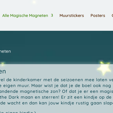
Alle Magische Magneten
Muurstickers
Posters
neten
en
owel de kinderkamer met de seizoenen mee laten v
je eigen muur. Maar wist je dat je de boel ook no
randende magnetische zon? Of dat je er een mag
the Dark maan en sterren! Er zit een kindje op de
de wacht en dan kan jouw kindje rustig gaan slap
jn eigen kindje.)