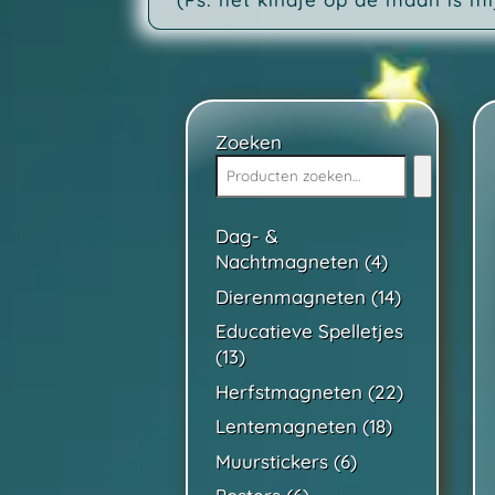
Zoeken
Dag- &
4
Nachtmagneten
4
producten
14
Dierenmagneten
14
producten
Educatieve Spelletjes
13
13
producten
22
Herfstmagneten
22
producten
18
Lentemagneten
18
producten
6
Muurstickers
6
producten
6