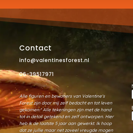
Contact
info@valentinesforest.nl
06-39517971
Alle figuren en bewoners van Valentine's
Forest zijn door mij zelf bedacht en tot leven
gekomen.* Alle tekeningen zijn met de hand
tot in detail getekend en zelf ontworpen. Hier
heb ik de laatste 5 jaar aan gewerkt. Ik hoop
dat ze jullie maar net zoveel vreugde mogen