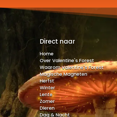
Direct naar
Home
Over Valentine's Forest
Waarom Valentine's Forest
Magische Magneten
Herfst
Winter
Lente
Zomer
Dieren
Dag & Nacht