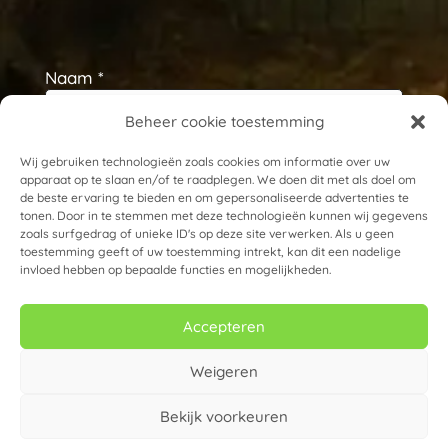
Naam *
Beheer cookie toestemming
E-mailadres *
Wij gebruiken technologieën zoals cookies om informatie over uw
apparaat op te slaan en/of te raadplegen. We doen dit met als doel om
de beste ervaring te bieden en om gepersonaliseerde advertenties te
tonen. Door in te stemmen met deze technologieën kunnen wij gegevens
zoals surfgedrag of unieke ID's op deze site verwerken. Als u geen
toestemming geeft of uw toestemming intrekt, kan dit een nadelige
invloed hebben op bepaalde functies en mogelijkheden.
Accepteren
Weigeren
Bekijk voorkeuren