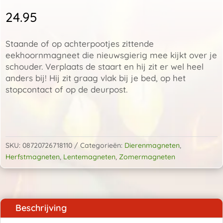
24.95
Staande of op achterpootjes zittende
eekhoornmagneet die nieuwsgierig mee kijkt over je
schouder. Verplaats de staart en hij zit er wel heel
anders bij! Hij zit graag vlak bij je bed, op het
stopcontact of op de deurpost.
Magnetische
eekhoorn
met
SKU:
08720726718110
Categorieën:
Dierenmagneten
,
losse
Herfstmagneten
,
Lentemagneten
,
Zomermagneten
staart
aantal
Beschrijving