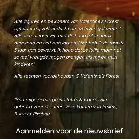
Alle figuren en bewoners van Valentine's Forest
zijn door mij zelf bedacht en tot leven gekomen.*
Alle tekeningen zijn met de hand tot in detail
getekend en zelf ontworpen. Hier heb ik de laatste
5 jaar aan gewerkt. Ik hoop dat ze jullie maar net
zoveel vreugde mogen brengen als mij en mijn
kinderen!
Alle rechten voorbehouden ©
Valentine’s Forest
*Sommige achtergrond foto's & video's zijn
gebruikt voor de sfeer. Deze komen van Pexels,
Burst of Pixabay.
Aanmelden voor de nieuwsbrief