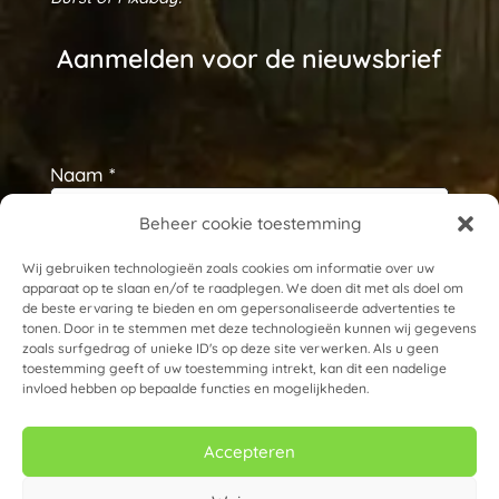
Aanmelden voor de nieuwsbrief
Naam *
Beheer cookie toestemming
E-mailadres *
Wij gebruiken technologieën zoals cookies om informatie over uw
apparaat op te slaan en/of te raadplegen. We doen dit met als doel om
de beste ervaring te bieden en om gepersonaliseerde advertenties te
tonen. Door in te stemmen met deze technologieën kunnen wij gegevens
zoals surfgedrag of unieke ID's op deze site verwerken. Als u geen
toestemming geeft of uw toestemming intrekt, kan dit een nadelige
invloed hebben op bepaalde functies en mogelijkheden.
Accepteren