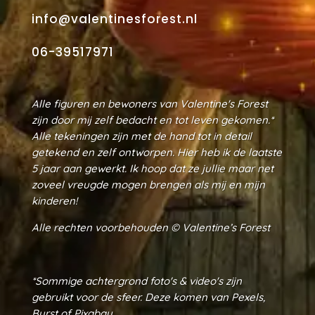
info@valentinesforest.nl
06-39517971
Alle figuren en bewoners van Valentine's Forest
zijn door mij zelf bedacht en tot leven gekomen.*
Alle tekeningen zijn met de hand tot in detail
getekend en zelf ontworpen. Hier heb ik de laatste
5 jaar aan gewerkt. Ik hoop dat ze jullie maar net
zoveel vreugde mogen brengen als mij en mijn
kinderen!
Alle rechten voorbehouden ©
Valentine’s Forest
*Sommige achtergrond foto's & video's zijn
gebruikt voor de sfeer. Deze komen van Pexels,
Burst of Pixabay.