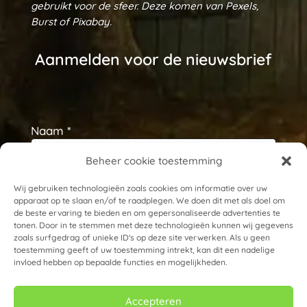
gebruikt voor de sfeer. Deze komen van Pexels,
Burst of Pixabay.
Aanmelden voor de nieuwsbrief
Naam *
Beheer cookie toestemming
E-mailadres *
Wij gebruiken technologieën zoals cookies om informatie over uw
apparaat op te slaan en/of te raadplegen. We doen dit met als doel om
de beste ervaring te bieden en om gepersonaliseerde advertenties te
tonen. Door in te stemmen met deze technologieën kunnen wij gegevens
zoals surfgedrag of unieke ID's op deze site verwerken. Als u geen
toestemming geeft of uw toestemming intrekt, kan dit een nadelige
invloed hebben op bepaalde functies en mogelijkheden.
Accepteren