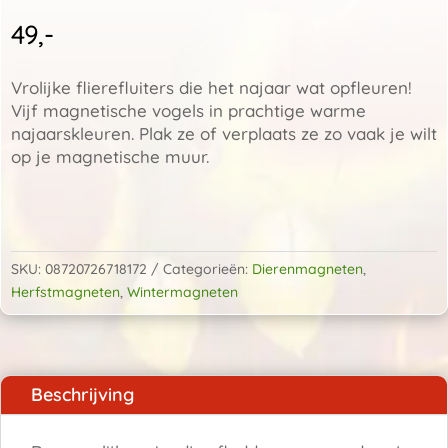
49,-
Vrolijke flierefluiters die het najaar wat opfleuren!
Vijf magnetische vogels in prachtige warme
najaarskleuren. Plak ze of verplaats ze zo vaak je wilt
op je magnetische muur.
Magnetische
vogels
in
SKU:
08720726718172
Categorieën:
Dierenmagneten
,
najaarskleuren
Herfstmagneten
,
Wintermagneten
aantal
Beschrijving