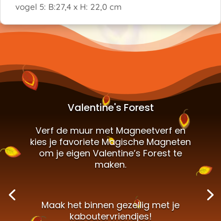
vogel 5: B:27,4 x H: 22,0 cm
Valentine's Forest
Verf de muur met Magneetverf en
kies je favoriete Magische Magneten
om je eigen Valentine’s Forest te
maken.
Maak het binnen gezellig met je
kaboutervriendjes!